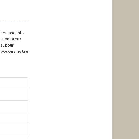
s demandant «
 de nombreux
es, pour
opposons notre