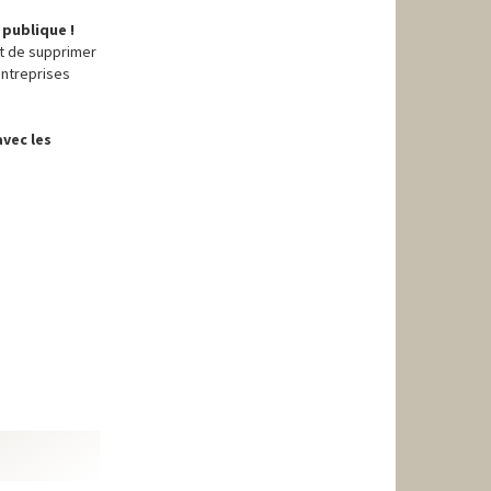
 publique !
it de supprimer
entreprises
avec les