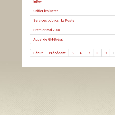
InBev
Unifier les luttes
Services publics : La Poste
Premier mai 2008
Appel de GM-Brésil
Début
Précédent
5
6
7
8
9
1