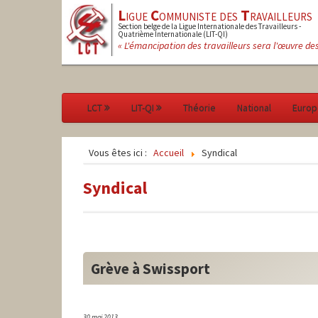
L
igue
C
ommuniste des
T
ravailleurs
Section belge de la Ligue Internationale des Travailleurs -
Quatrième Internationale (LIT-QI)
« L'émancipation des travailleurs sera l'œuvre de
LCT
LIT-QI
Théorie
National
Europ
Vous êtes ici :
Accueil
Syndical
Syndical
Grève à Swissport
30 mai 2013