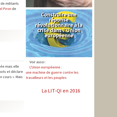
 de militants
el Piron
de
Construire une
Syndical
réponse
révolutionnaire à la
crise dans l'Union
européenne
Voir aussi :
ée mais elle
L'Union européenne :
inots et déclare
une machine de guerre contre les
n cours ». Mais
travailleurs et les peuples
La LIT-QI en 2016