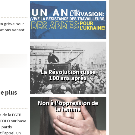
 en grève pour
idations venant
La Révolution russe
100 ans après
se plus
Non à l'oppression de
Syrie
la femme
s de la FGTB
ECOLO sur base
 partis
 l'appel. Un