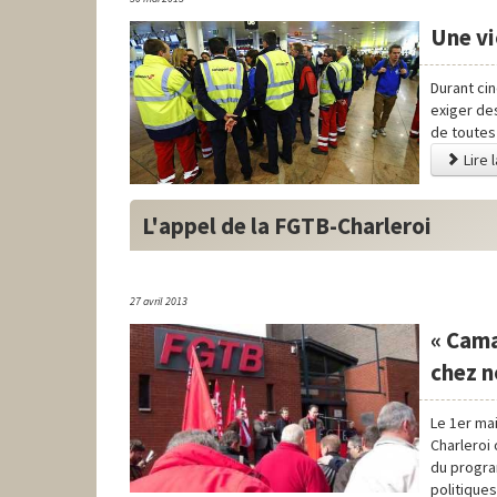
Une vi
Durant cin
exiger des
de toutes 
Lire 
L'appel de la FGTB-Charleroi
27 avril 2013
« Cama
chez n
Le 1er ma
Charleroi
du progra
politique