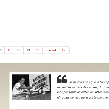
0
11
12
13
14
Suivant
Fin
Je ne crois pas que le triomp
dépend de la lutte de classes, dans 
indispensable de lutter, de lutter av
n'y a pas de dieu qui a préétabli que 