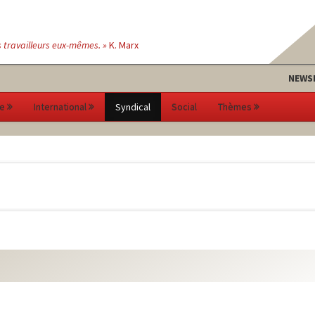
s travailleurs eux-mêmes. »
K. Marx
NEWS
e
International
Syndical
Social
Thèmes