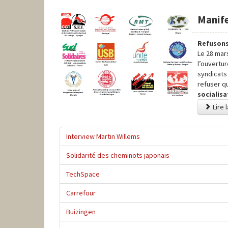
Manife
Refusons
Le 28 mar
l’ouvertu
syndicats
refuser qu
socialisa
Lire 
Interview Martin Willems
Solidarité des cheminots japonais
TechSpace
Carrefour
Buizingen