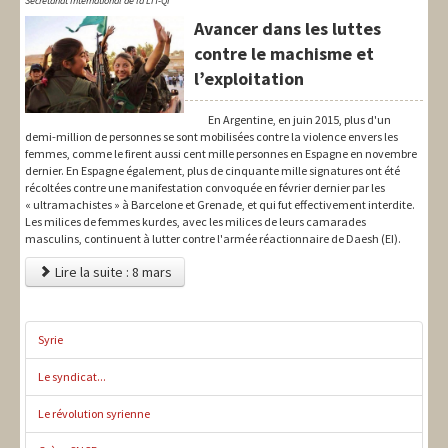
Secrétariat International de la LIT-QI
Avancer dans les luttes
contre le machisme et
l’exploitation
En Argentine, en juin 2015, plus d'un
demi-million de personnes se sont mobilisées contre la violence envers les
femmes, comme le firent aussi cent mille personnes en Espagne en novembre
dernier. En Espagne également, plus de cinquante mille signatures ont été
récoltées contre une manifestation convoquée en février dernier par les
« ultramachistes » à Barcelone et Grenade, et qui fut effectivement interdite.
Les milices de femmes kurdes, avec les milices de leurs camarades
masculins, continuent à lutter contre l'armée réactionnaire de Daesh (EI).
Lire la suite : 8 mars
Syrie
Le syndicat...
Le révolution syrienne