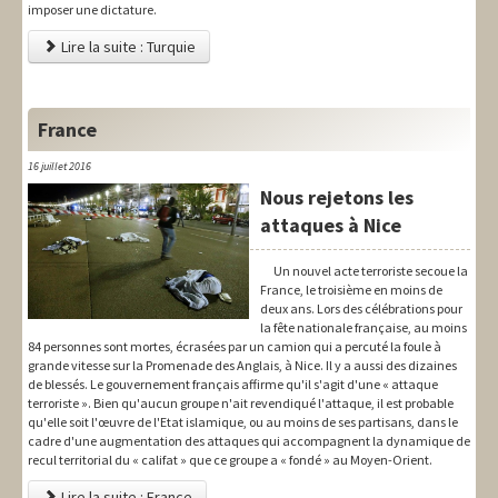
imposer une dictature.
Lire la suite : Turquie
France
16 juillet 2016
Nous rejetons les
attaques à Nice
Un nouvel acte terroriste secoue la
France, le troisième en moins de
deux ans. Lors des célébrations pour
la fête nationale française, au moins
84 personnes sont mortes, écrasées par un camion qui a percuté la foule à
grande vitesse sur la Promenade des Anglais, à Nice. Il y a aussi des dizaines
de blessés. Le gouvernement français affirme qu'il s'agit d'une « attaque
terroriste ». Bien qu'aucun groupe n'ait revendiqué l'attaque, il est probable
qu'elle soit l'œuvre de l'Etat islamique, ou au moins de ses partisans, dans le
cadre d'une augmentation des attaques qui accompagnent la dynamique de
recul territorial du « califat » que ce groupe a « fondé » au Moyen-Orient.
Lire la suite : France