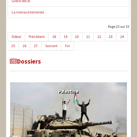
Grève SNCB
La menace terroriste
Page 23 sur 33
Début
Précédent
18
19
20
21
22
23
24
25
26
27
Suivant
Fin
Dossiers
Palestine