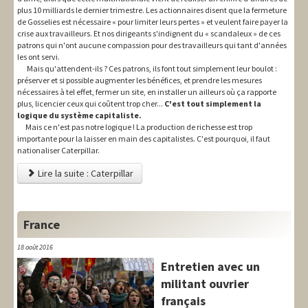
plus 10 milliards le dernier trimestre. Les actionnaires disent que la fermeture
de Gosselies est nécessaire « pour limiter leurs pertes » et veulent faire payer la
crise aux travailleurs. Et nos dirigeants s'indignent du « scandaleux » de ces
patrons qui n'ont aucune compassion pour des travailleurs qui tant d'années
les ont servi.
Mais qu'attendent-ils ? Ces patrons, ils font tout simplement leur boulot :
préserver et si possible augmenter les bénéfices, et prendre les mesures
nécessaires à tel effet, fermer un site, en installer un ailleurs où ça rapporte
plus, licencier ceux qui coûtent trop cher...
C'est tout simplement la
logique du système capitaliste.
Mais ce n'est pas notre logique ! La production de richesse est trop
importante pour la laisser en main des capitalistes. C'est pourquoi, il faut
nationaliser Caterpillar.
Lire la suite : Caterpillar
France
18 août 2016
Entretien avec un
militant ouvrier
français