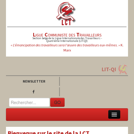
L
igue
C
ommuniste des
T
ravailleurs
Section belge de la Ligue Internationale des Travailleurs -
Quatrième Internationale (LIT-QI)
« L'émancipation des travailleurs sera l'œuvre des travailleurs eux-mêmes. »
K.
Marx
LIT-QI
NEWSLETTER
GO
LCT
Bienvenue sur le site de la LCT