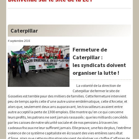
LIT-QI
Théorie
National
Caterpillar
Europe
4 septembre 2016
Fermeture de
International
Caterpillar :
les syndicats doivent
Syndical
organiser la lutte !
Social
La volonté de la direction de
Thèmes
Caterpillar de fermer le site de
Gosselies est terrible pour des milliers de familles. Cette fermeture intervient
peu de temps après celle d'une autre usine emblématique, celle d'Arcelor, et
alors que, seulement deux ans auparavant, les travailleurs avaient entre
autre accepté la perte de 1300 emplois. Elle montre qu'en ce qui concerne
leurs profits, les patrons ne sont jamais rassasiés ; que les milliards concédés
par les caisses de notre sécurité sociale et de nos pensions à travers les
cadeaux fiscaux ne leur suffiront jamais. Elle prouve, une fois de plus, l’extrême
violence de ce système capitaliste en écrasant des vies entières sans état
d’âme, alors que cette multinationale vient de réaliser un chiffre d'affaires de