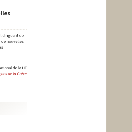
lles
l dirigeant de
r de nouvelles
es
tional de la LIT
çons de la Grèce