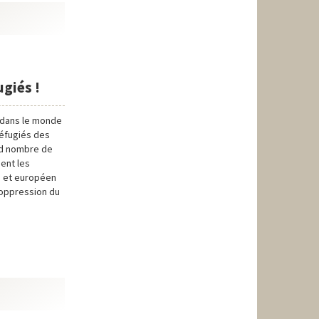
ugiés !
s dans le monde
Réfugiés des
and nombre de
ient les
n et européen
l'oppression du