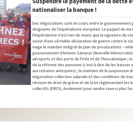
Suspendre le payement de la dette e
nationaliser la banque !
Des négociations sont en cours entre le gouvernement g
dirigeants de l'impérialisme européen. Le paquet de me
l'impérialisme n'est rien de moins que la signature du st
suivie d'une véritable déclaration de guerre contre la clas
exige le maintien intégral du plan de privatisations – initi
gouvernement d'Antonis Samaras (Nouvelle Démocratie)
aéroports et des ports du Pirée et de Thessalonique ; l
de la réforme des pensions (c'est-à-dire de les baisser e
aux retraites anticipées) ; le maintien de la suspension d
négociation collective salariale et des conditions de travai
révision du droit de grève et de la loi réglementant les 
collectifs (ERES), évidement pour rendre ceux-ci plus fac