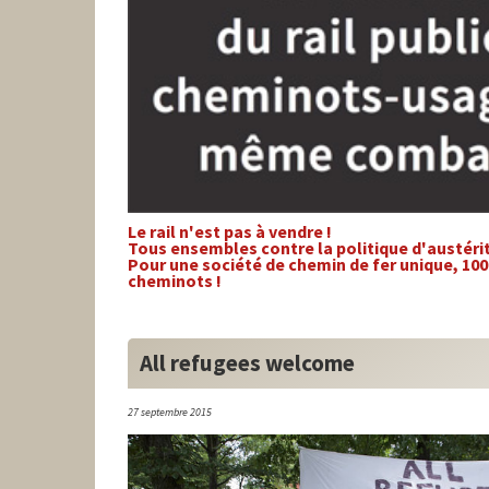
Le rail n'est pas à vendre !
Tous ensembles contre la politique d'austér
Pour une société de chemin de fer unique, 1
cheminots !
All refugees welcome
27 septembre 2015