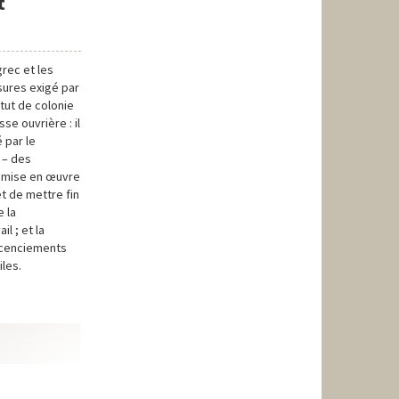
t
rec et les
sures exigé par
atut de colonie
se ouvrière : il
é par le
 – des
a mise en œuvre
t de mettre fin
e la
l ; et la
licenciements
iles.