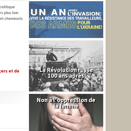
politique
s plus loin
ient cheminots
La Révolution russe
ers et de
100 ans après
Non à l'oppression de
Syrie
la femme