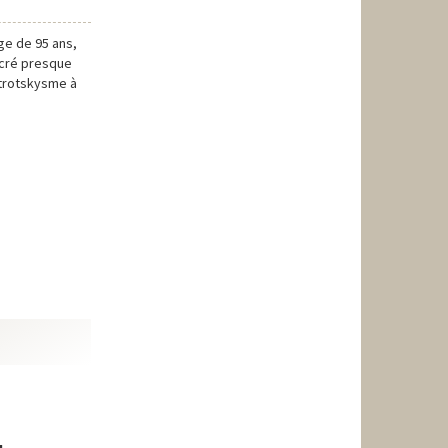
ge de 95 ans,
sacré presque
 trotskysme à