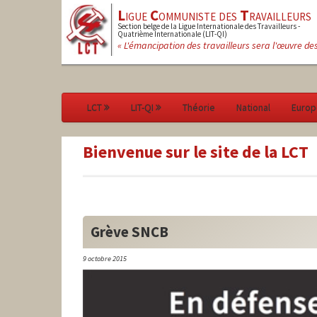
L
igue
C
ommuniste des
T
ravailleurs
Section belge de la Ligue Internationale des Travailleurs -
Quatrième Internationale (LIT-QI)
« L'émancipation des travailleurs sera l'œuvre de
LCT
LIT-QI
Théorie
National
Europ
Bienvenue sur le site de la LCT
Grève SNCB
9 octobre 2015