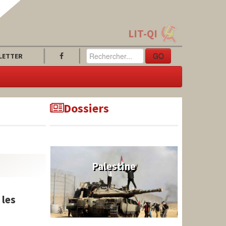
LIT-QI
GO
LETTER
Dossiers
Palestine
 les