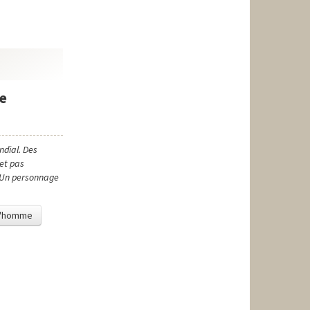
de
dial. Des
 et pas
s. Un personnage
e l'homme