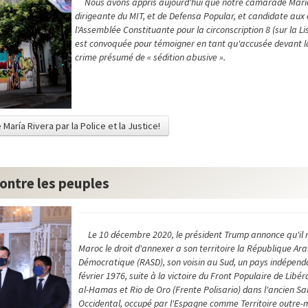
Nous avons appris aujourd'hui que notre camarade Marí
dirigeante du MIT, et de Defensa Popular, et candidate aux 
l'Assemblée Constituante pour la circonscription 8 (sur la Li
est convoquée pour témoigner en tant qu'accusée devant la
crime présumé de « sédition abusive ».
 María Rivera par la Police et la Justice!
contre les peuples
Le 10 décembre 2020, le président Trump annonce qu'il 
Maroc le droit d'annexer a son territoire la République Ar
Démocratique (RASD), son voisin au Sud, un pays indépenda
février 1976, suite à la victoire du Front Populaire de Libé
al-Hamas et Rio de Oro (Frente Polisario) dans l'ancien S
Occidental, occupé par l'Espagne comme Territoire outre-