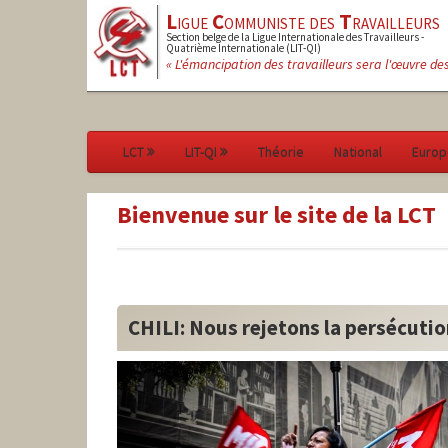
L
igue
C
ommuniste des
T
ravailleurs
Section belge de la Ligue Internationale des Travailleurs -
Quatrième Internationale (LIT-QI)
« L'émancipation des travailleurs sera l'œuvre de
LCT
LIT-QI
Théorie
National
Europ
Bienvenue sur le site de la LCT
CHILI: Nous rejetons la persécution