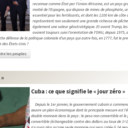
reconnue comme État par l'Union Africaine, est un pays g
moitié de l'Espagne, qui dispose de mines de phosphate, un
essentiel pour les fertilisants, et dont les 1100 km de côte
représentent non seulement une grande richesse de pêche
également une valeur géostratégique. Et avant Trump, les
avaient toujours suivi l'orientation de l'ONU, depuis 1975, 
te défense de la politique coloniale d'un pays qui autre fois, en 1777, fut le pr
 des États-Unis ?
ontre les peuples
 »
Cuba : ce que signifie le « jour zéro »
Depuis le 1er janvier, le gouvernement cubain a commen
œuvre un plan économique dont la principale mesure est l'é
double monnaie dans le pays : le peso non convertible et le
convertible (échangeable contre des dollars au taux de 1=1)
n'y aura plus qu'une seule monnaie qui sera cotée à 24 pe