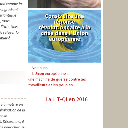
rand comme la
 ingrédient
Construire une
Syndical
 atlantique
réponse
, mais
révolutionnaire à la
 États-Unis
crise dans l'Union
de refuser la
européenne
emier à
Voir aussi :
L'Union européenne :
une machine de guerre contre les
travailleurs et les peuples
La LIT-QI en 2016
cé à mettre en
limination de la
 peso
. Désormais, il
sos pour chaque