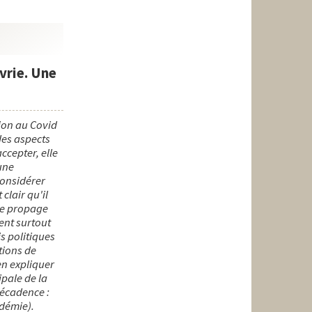
vrie. Une
tion au Covid
des aspects
ccepter, elle
une
 considérer
clair qu'il
se propage
ent surtout
s politiques
tions de
en expliquer
ipale de la
décadence :
ndémie).