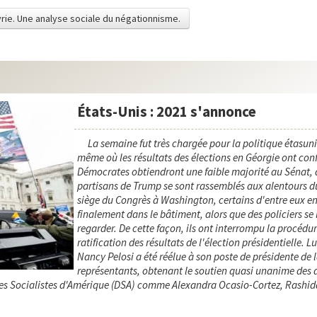
uvrie. Une analyse sociale du négationnisme.
États-Unis : 2021 s'annonce
La semaine fut très chargée pour la politique étasun
même où les résultats des élections en Géorgie ont con
Démocrates obtiendront une faible majorité au Sénat, d
partisans de Trump se sont rassemblés aux alentours du
siège du Congrès à Washington, certains d'entre eux e
finalement dans le bâtiment, alors que des policiers se 
regarder. De cette façon, ils ont interrompu la procédu
ratification des résultats de l'élection présidentielle. L
Nancy Pelosi a été réélue à son poste de présidente de
représentants, obtenant le soutien quasi unanime des 
es Socialistes d'Amérique (DSA) comme Alexandra Ocasio-Cortez, Rashida