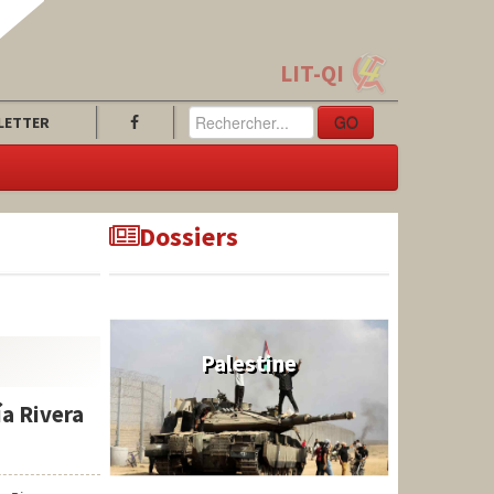
LIT-QI
GO
LETTER
Dossiers
Palestine
ía Rivera