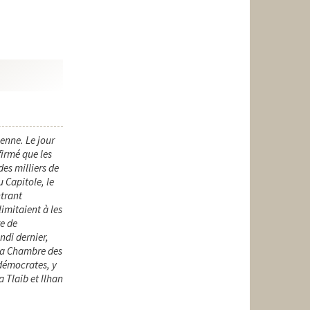
ienne. Le jour
firmé que les
es milliers de
 Capitole, le
ntrant
limitaient à les
re de
undi dernier,
 la Chambre des
démocrates, y
 Tlaib et Ilhan