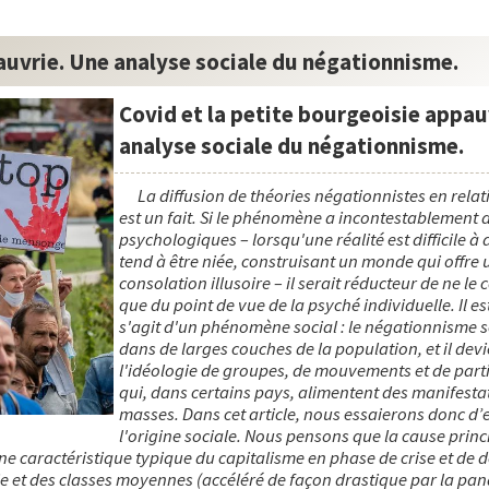
auvrie. Une analyse sociale du négationnisme.
Covid et la petite bourgeoisie appau
analyse sociale du négationnisme.
La diffusion de théories négationnistes en rela
est un fait. Si le phénomène a incontestablement 
psychologiques – lorsqu'une réalité est difficile à a
tend à être niée, construisant un monde qui offre 
consolation illusoire – il serait réducteur de ne le
que du point de vue de la psyché individuelle. Il est 
s'agit d'un phénomène social : le négationnisme 
dans de larges couches de la population, et il devi
l'idéologie de groupes, de mouvements et de parti
qui, dans certains pays, alimentent des manifesta
masses. Dans cet article, nous essaierons donc d’
l'origine sociale. Nous pensons que la cause princ
 caractéristique typique du capitalisme en phase de crise et de 
ie et des classes moyennes (accéléré de façon drastique par la pa