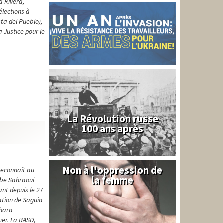
a Rivera,
élections à
sta del Pueblo),
 Justice pour le
La Révolution russe
100 ans après
Non à l'oppression de
Syrie
reconnaît au
la femme
abe Sahraoui
nt depuis le 27
ration de Saguia
ahara
mer. La RASD,